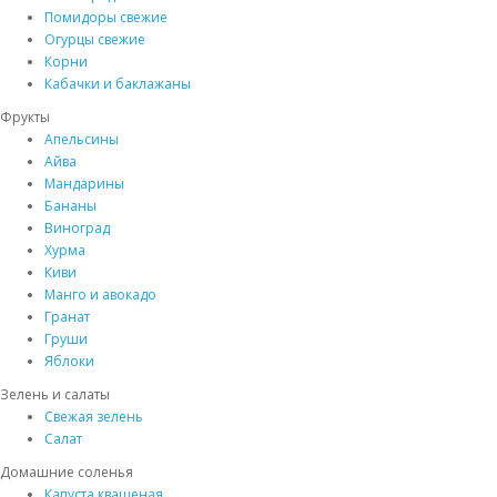
Помидоры свежие
Огурцы свежие
Корни
Кабачки и баклажаны
Фрукты
Апельсины
Айва
Мандарины
Бананы
Виноград
Хурма
Киви
Манго и авокадо
Гранат
Груши
Яблоки
Зелень и салаты
Свежая зелень
Салат
Домашние соленья
Капуста квашеная